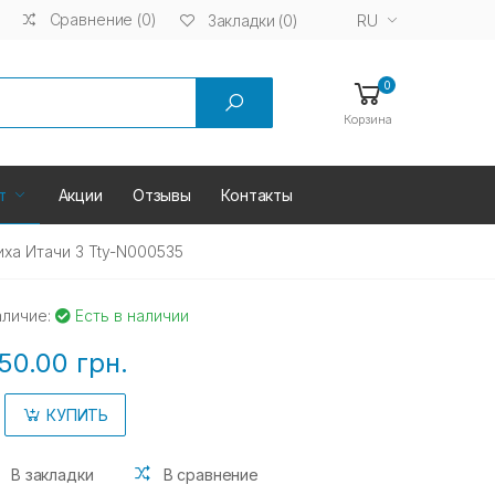
Сравнение (0)
RU
Закладки (0)
0
Корзина
т
Акции
Отзывы
Контакты
ха Итачи 3 Tty-N000535
аличие:
Есть в наличии
50.00 грн.
КУПИТЬ
В закладки
В сравнение