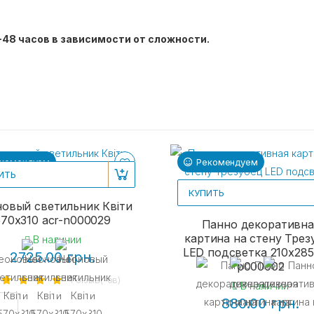
-48 часов в зависимости от сложности.
комендуем
Рекомендуем
ИТЬ
КУПИТЬ
овый светильник Квіти
570х310 acr-n000029
Панно декоративна
картина на стену Трез
В наличии
LED подсветка 210x285
2725.00 грн.
p000002
1 отзыв(-ов)
В наличии
880.00 грн.