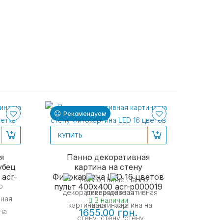
Рекомендуем
Ре
КУПИТЬ
я
Панно декоративная
убец
картина на стену
 acr-
Фитокартина LED 16 цветов
пульт 400x400 acr-p000019
В наличии
1655.00 грн.