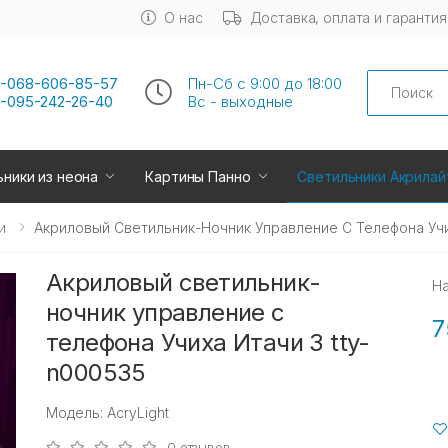
О нас
Доставка, оплата и гарантия
Search
-068-606-85-57
Пн-Сб с 9:00 до 18:00
-095-242-26-40
Вс - выходные
ники из неона
Картины Панно
Светильники Акрилай
и
Акриловый Светильник-Ночник Управление С Телефона Учи
Акриловый светильник-
Н
ночник управление с
7
телефона Учиха Итачи 3 tty-
n000535
Модель: AcryLight
0 отзывов