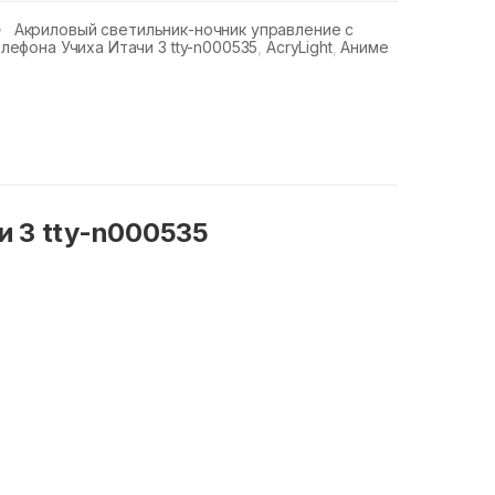
Акриловый светильник-ночник управление с
лефона Учиха Итачи 3 tty-n000535
,
AcryLight
,
Аниме
и 3 tty-n000535