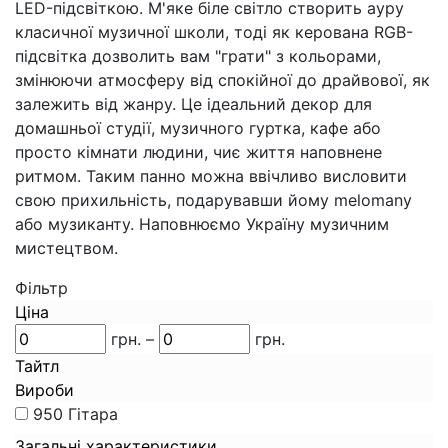
LED-підсвіткою. М'яке біле світло створить ауру
класичної музичної школи, тоді як керована RGB-
підсвітка дозволить вам "грати" з кольорами,
змінюючи атмосферу від спокійної до драйвової, як
залежить від жанру. Це ідеальний декор для
домашньої студії, музичного гуртка, кафе або
просто кімнати людини, чиє життя наповнене
ритмом. Таким панно можна ввічливо висловити
свою прихильність, подарувавши йому melomanу
або музиканту. Наповнюємо Україну музичним
мистецтвом.
Фільтр
Ціна
грн.
–
грн.
Тайтл
Вироби
950
Гітара
Загальні характеристики