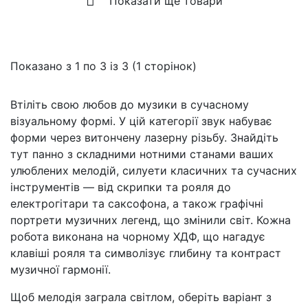
Показати ще товари
Показано з 1 по 3 із 3 (1 сторінок)
Втіліть свою любов до музики в сучасному
візуальному формі. У цій категорії звук набуває
форми через витончену лазерну різьбу. Знайдіть
тут панно з складними нотними станами ваших
улюблених мелодій, силуети класичних та сучасних
інструментів — від скрипки та рояля до
електрогітари та саксофона, а також графічні
портрети музичних легенд, що змінили світ. Кожна
робота виконана на чорному ХДФ, що нагадує
клавіші рояля та символізує глибину та контраст
музичної гармонії.
Щоб мелодія заграла світлом, оберіть варіант з