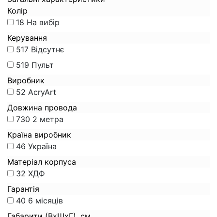
Колір
18
На вибір
Керування
517
Відсутнє
519
Пульт
Виробник
52
AcryArt
Довжина провода
730
2 метра
Країна виробник
46
Україна
Матеріал корпуса
32
ХДФ
Гарантія
40
6 місяців
Габарити (ВхШхГ), см