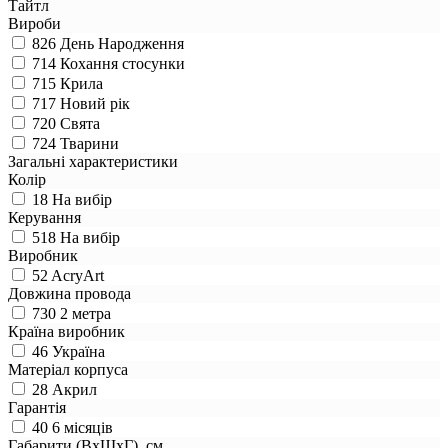
Тайтл
Вироби
826
День Народження
714
Кохання стосунки
715
Крила
717
Новий рік
720
Свята
724
Тварини
Загальні характеристики
Колір
18
На вибір
Керування
518
На вибір
Виробник
52
AcryArt
Довжина провода
730
2 метра
Країна виробник
46
Україна
Матеріал корпуса
28
Акрил
Гарантія
40
6 місяців
Габарити (ВхШхГ), см