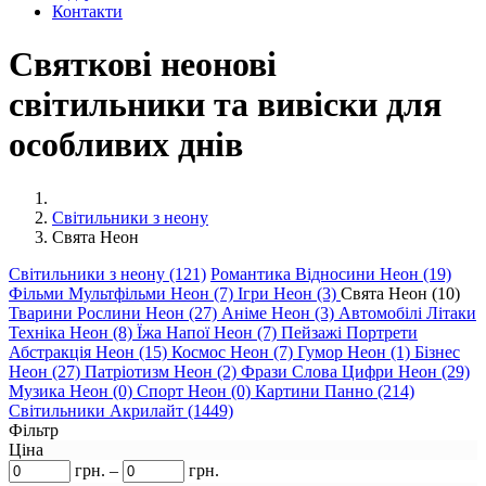
Контакти
Святкові неонові
світильники та вивіски для
особливих днів
Світильники з неону
Свята Неон
Світильники з неону (121)
Романтика Відносини Неон (19)
Фільми Мультфільми Неон (7)
Ігри Неон (3)
Свята Неон (10)
Тварини Рослини Неон (27)
Аніме Неон (3)
Автомобілі Літаки
Техніка Неон (8)
Їжа Напої Неон (7)
Пейзажі Портрети
Абстракція Неон (15)
Космос Неон (7)
Гумор Неон (1)
Бізнес
Неон (27)
Патріотизм Неон (2)
Фрази Слова Цифри Неон (29)
Музика Неон (0)
Спорт Неон (0)
Картини Панно (214)
Світильники Акрилайт (1449)
Фільтр
Ціна
грн.
–
грн.