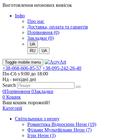
Виготовлення неонових вивісок
Iнфо
Про нас
Доставка, оплата та гарантія
Порівняння (0)
Закладки (0)
UA
RU
UA
Toggle mobile menu
+38-068-606-85-57
+38-095-242-26-40
Пн-Сб з 9:00 до 18:00
Нд - вихідні дні
Search
0
Порівняння
0
Закладки
0
Кошик
Ваш кошик порожній!
Категорії
Світильники з неону
Романтика Відносини Неон (19)
Фільми Мультфільми Неон (7)
Ігри Неон (3)