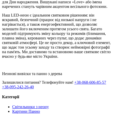
для Дня народження. Вишукані написи «Love» або імена
наречених стануть чарівним акцентом весільного фотозони.
Наш LED-неон є ідеальним святковим рішенням: він
яскравий, безпечний (працює від низької напруги і не
нагрівається), а також енергоефективний, що дозволяє
залишати його включеним протягом усього свята. Багато
моделей підтримують зміну кольору та режимів (блимання,
плавна зміна), керованих через пульт, що додає динаміки
святковій атмосфері. Це не просто декор, а ключовий елемент,
що задає тон усьому заходу та створює неймовірні фотографії
на пам'ять. Ми доставимо та встановимо ваше святкове світло
вчасно у будь-яке місто України.
Неонові вивіски та панно з дерева
Залишилися питання? Телефонуйте нам!
+38-068-606-85-57
+38-095-242-26-40
Категорії
Світильники з неону
Картини Панно