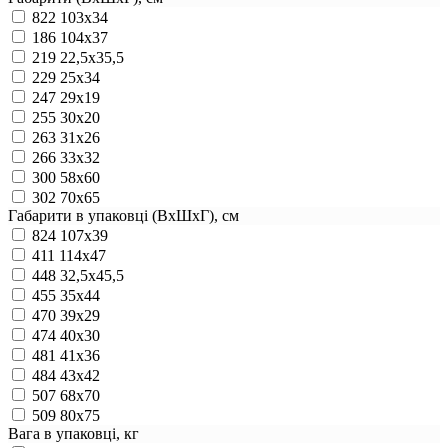
822
103х34
186
104х37
219
22,5х35,5
229
25х34
247
29х19
255
30х20
263
31х26
266
33х32
300
58х60
302
70х65
Габарити в упаковці (ВхШхГ), см
824
107х39
411
114х47
448
32,5х45,5
455
35х44
470
39х29
474
40х30
481
41х36
484
43х42
507
68х70
509
80х75
Вага в упаковці, кг