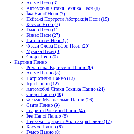
Аніме Неон (3)
Автомобілі Літаки Техніка Неон (8)
Їжа Напої Неон (7)
Пейзажі Портрети Абстракція Неон (15)
Космос Неон (7)
Гумор Неон (1)
Бізнес Неон (27)
Патріотизм Неон (2)
Фрази Слова Цифри Неон (29)
Музика Неон (0)
Спорт Неон (0)
Картини Панно
Романтика Відносини Панно (9)
Аніме Панно (8)
Патріотичні Панно (12)
Ігри Панно (12)
Автомобілі Літаки Техніка Панно (24)
Спорт Панно (40)
Фільми Мультфільми Панно (26)
Свята Панно (9)
Тварини Рослини Панно (45)
Їжа Напої Панно (8)
Пейзажі Портрети Абстракція Панно (17)
Космос Панно (8)
Гумор Панно (0)