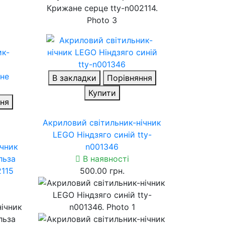
В закладки
Порівняння
Купити
ня
Акриловий світильник-нічник
LEGO Ніндзяго синій tty-
ічник
n001346
льза
В наявності
2115
500.00 грн.