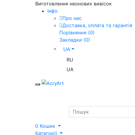
Виготовлення неонових вивісок
Iнфо
Про нас
Доставка, оплата та гарантія
Порівняння (0)
Закладки (0)
UA
RU
UA
Toggle mobile menu
Search
0
Кошик
Категорії