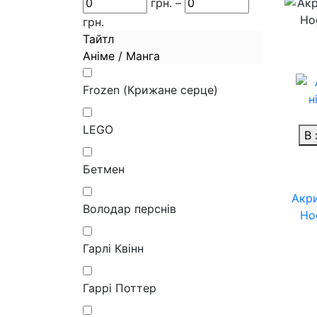
грн.
–
грн.
Тайтл
Аніме / Манга
Frozen (Крижане серце)
LEGO
В 
Бетмен
Акри
Володар перснів
Hog
Гарлі Квінн
Гаррі Поттер