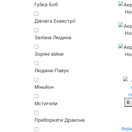
Губка Боб
Дівчата Еквестрії
Залізна Людина
Зоряні війни
Людина-Павук
Міньйон
В 
Мстители
Приборкати Дракона
Акри