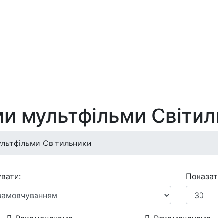
ми мультфільми Світил
ультфільми Світильники
вати:
Показат
Рекомендуємо
Рекомендуємо