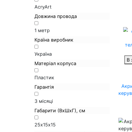
AcryArt
Довжина провода
1 метр
Країна виробник
Україна
В 
Матеріал корпуса
Пластик
Акри
Гарантія
керув
3 місяці
Габарити (ВхШхГ), см
25х15х15