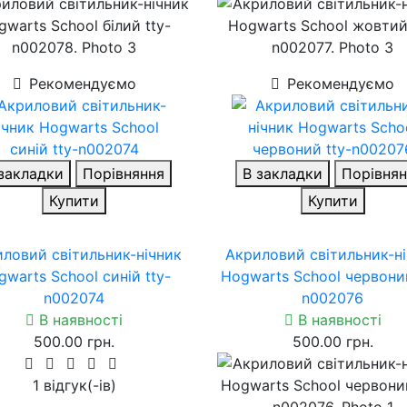
Рекомендуємо
Рекомендуємо
закладки
Порівняння
В закладки
Порівнян
Купити
Купити
ловий світильник-нічник
Акриловий світильник-н
warts School синій tty-
Hogwarts School червоний
n002074
n002076
В наявності
В наявності
500.00 грн.
500.00 грн.
1 вiдгук(-iв)