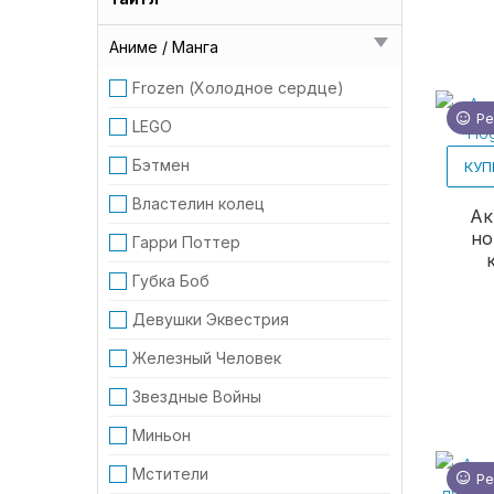
Аниме / Манга
Frozen (Холодное сердце)
Ре
LEGO
Бэтмен
КУП
Властелин колец
Ак
но
Гарри Поттер
Губка Боб
Девушки Эквестрия
Железный Человек
Звездные Войны
Миньон
Мстители
Ре