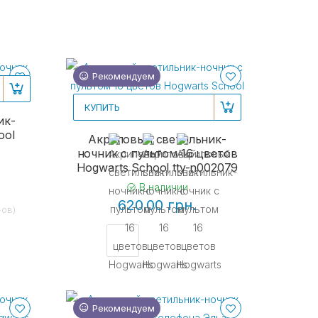
Рекомендуем
КУПИТЬ
ик-
ool
Акриловый светильник-
ночник с пультом 16 цветов
Hogwarts School tty-n002079
В наличии
620.00 грн.
-ов)
Рекомендуем