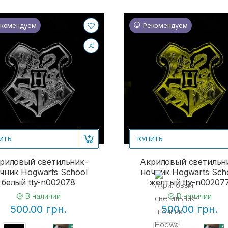
комендуем
Рекомендуем
ИТЬ
КУПИТЬ
риловый светильник-
Акриловый светильн
чник Hogwarts School
ночник Hogwarts Sch
белый tty-n002078
желтый tty-n00207
В наличии
В наличии
500.00 грн.
500.00 грн.