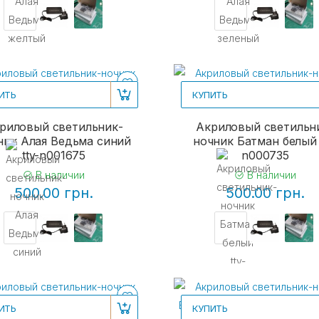
ИТЬ
КУПИТЬ
риловый светильник-
Акриловый светильн
ник Алая Ведьма синий
ночник Батман белый 
tty-n001675
n000735
В наличии
В наличии
500.00 грн.
500.00 грн.
ИТЬ
КУПИТЬ