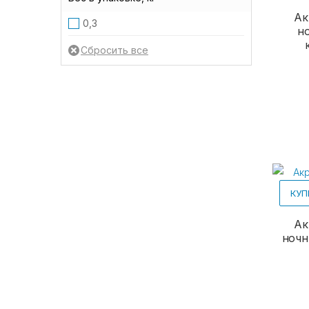
Ак
0,3
н
КУП
Ак
ночн