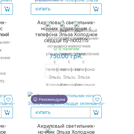
КУПИТЬ
ик-
Акриловый светильник-
 с
ночник управление с
hool
телефона Эльза Холодное
сердце tty-n002115
В наличии
750.00 грн.
Рекомендуем
КУПИТЬ
ик-
Акриловый светильник-
ное
ночник Эльза Холодное