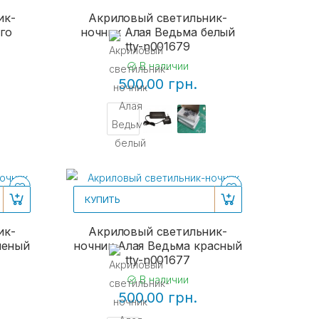
ик-
Акриловый светильник-
го
ночник Алая Ведьма белый
tty-n001679
В наличии
500.00 грн.
КУПИТЬ
ик-
Акриловый светильник-
леный
ночник Алая Ведьма красный
tty-n001677
В наличии
500.00 грн.