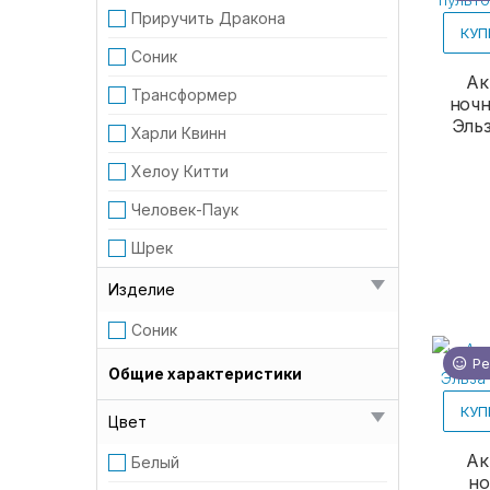
Приручить Дракона
КУП
Соник
Ак
Трансформер
ночн
Эльз
Харли Квинн
Хелоу Китти
Человек-Паук
Шрек
Изделие
Соник
Ре
Общие характеристики
КУП
Цвет
Ак
Белый
но