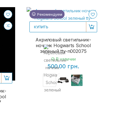
Рекомендуем
КУПИТЬ
Акриловый светильник-
ночник Hogwarts School
зеленый tty-n002075
В наличии
500.00 грн.
ик-
ool
7