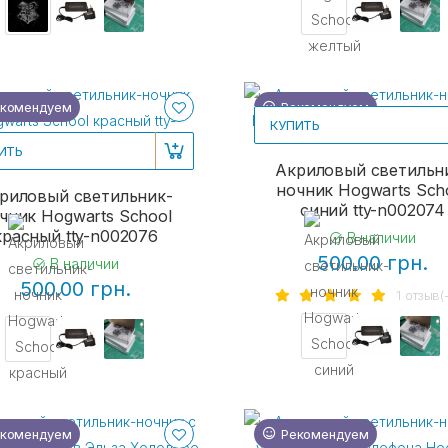
комендуем
Рекомендуем
КУПИТЬ
ИТЬ
Акриловый светильн
ночник Hogwarts Sch
риловый светильник-
синий tty-n002074
чник Hogwarts School
красный tty-n002076
В наличии
500.00 грн.
В наличии
500.00 грн.
1 отзыв(
комендуем
Рекомендуем