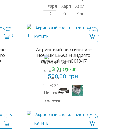
КУПИТЬ
ик-
Акриловый светильник-
го
ночник LEGO Ниндзяго
9
зеленый tty-n001347
В наличии
500.00 грн.
КУПИТЬ