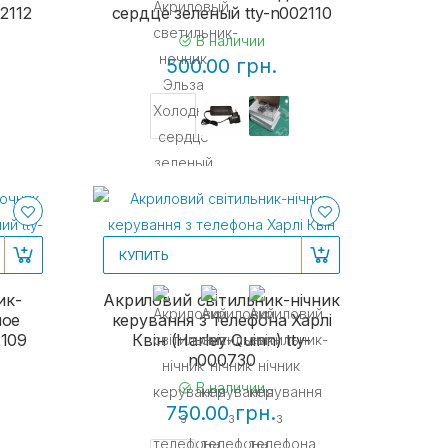
2112
сердце зеленый tty-n002110
В наличии
500.00 грн.
КУПИТЬ
ик-
Акриловий світильник-нічник
ное
керування з телефона Харлі
2109
Квін (Harley Quinn) tty-
n000730
В наличии
750.00 грн.