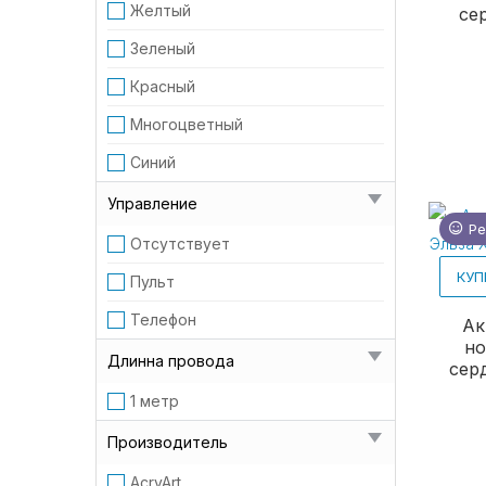
Желтый
се
Зеленый
Красный
Многоцветный
Синий
Управление
Ре
Отсутствует
КУП
Пульт
Телефон
Ак
но
Длинна провода
серд
1 метр
Производитель
AcryArt