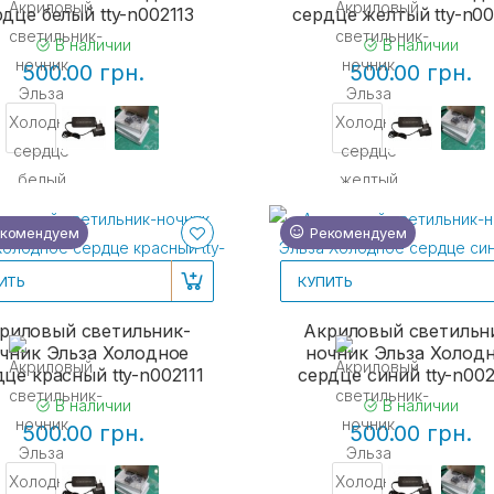
рдце белый tty-n002113
сердце желтый tty-n00
В наличии
В наличии
500.00 грн.
500.00 грн.
комендуем
Рекомендуем
ИТЬ
КУПИТЬ
риловый светильник-
Акриловый светильн
чник Эльза Холодное
ночник Эльза Холод
це красный tty-n002111
сердце синий tty-n00
В наличии
В наличии
500.00 грн.
500.00 грн.