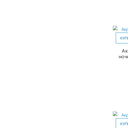
КУП
Ак
ноч
КУП