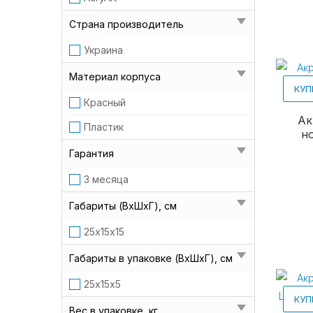
Страна производитель
Украина
Материал корпуса
КУП
Красный
Ак
Пластик
н
Гарантия
3 месяца
Габариты (ВхШхГ), см
25х15х15
Габариты в упаковке (ВхШхГ), см
25х15х5
КУП
Вес в упаковке, кг