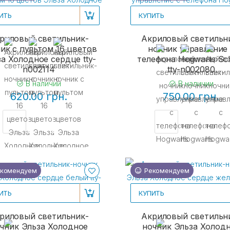
ИТЬ
КУПИТЬ
риловый светильник-
Акриловый светильн
ик с пультом 16 цветов
ночник управление
а Холодное сердце tty-
телефона Hogwarts Sc
n002114
tty-n002080
В наличии
В наличии
620.00 грн.
750.00 грн.
комендуем
Рекомендуем
ИТЬ
КУПИТЬ
риловый светильник-
Акриловый светильн
чник Эльза Холодное
ночник Эльза Холод