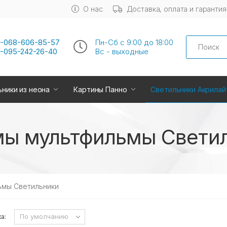
О нас
Доставка, оплата и гарантия
Search
-068-606-85-57
Пн-Сб с 9:00 до 18:00
-095-242-26-40
Вс - выходные
ники из неона
Картины Панно
Светильники Акрилай
ы мультфильмы Свети
ьмы Светильники
а: