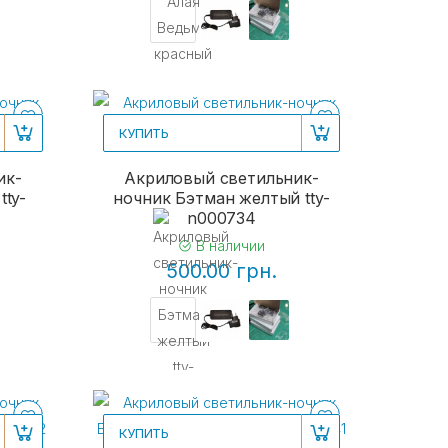
КУПИТЬ
ик-
Акриловый светильник-
tty-
ночник Бэтман желтый tty-
n000734
В наличии
500.00 грн.
КУПИТЬ