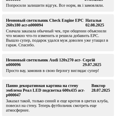
Попросили залишити відгук. Все норм, як і замовляли.
Неоновый светильник Check Engine EPC
Наталья
260х180 acr-n000094
02.08.2025
Сначала заказала обычный чек, при общении объяснили
что можно что-то изменить и решила добавить ЕРС.
Вышло супер, подарок удался муж доволен уже утащил в
гараж. Спасибо.
Неоновый светильник Audi 120х270 acr-
Сергій
n000096
29.07.2025
Просто вау, замовив в свою берлогу виглядає супер!
Панно декоративная картина на стену
Виктор
эмблема Реал LED подсветка 600х435 acr-
28.07.2025
p000047
Заказал такой, только синий и еще кротов в цветах клуба,
повесил на стену. Теперь футбольчик смотреть еще
атмосфернее.