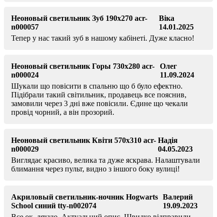
Неоновый светильник Зуб 190х270 acr-
Віка
n000057
14.01.2025
Тепер у нас такий зуб в нашому кабінеті. Дуже класно!
Неоновый светильник Горы 730х280 acr-
Олег
n000024
11.09.2024
Шукали що повісити в спальню що б було ефектно.
Підібрали такий світильник, продавець все пояснив,
замовили через 3 дні вже повісили. Єдине що чекали
провід чорний, а він прозорий.
Неоновый светильник Квіти 570х310 acr-
Надія
n000029
04.05.2023
Виглядає красиво, велика та дуже яскрава. Налаштували
блимання через пульт, видно з іншого боку вулиці!
Акриловый светильник-ночник Hogwarts
Валерий
School синий tty-n002074
19.09.2023
Все ок, дякую. Актуальний опис. Швидко відправили