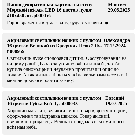
Панно декоративная картина на стену
Максим
Морской пейзаж LED 16 цветов пульт
29.06.2025
410х450 acr-p000056
Гарне враження від магазину, буду замовляти ще.
Акриловый светильник-ночник с пультом
Олександра
16 цветов Великий из Бродячих Псов 2 tty-
17.12.2024
n000959
Світильник дуже сподобався дитині! Обслуговування на
вищому рівні! Дякую за уточнюючі питання☺️, так би
купила одноколірний неуважно прочитавши опис до
товару. А так дитина тішиться всіма кольорами веселки, і
мені не довелось робити заміну!
Акриловый светильник-ночник с пультом
Евгений
16 цветов Губка Боб tty-n000033
19.07.2025
Хороший магазин, великий вибір товарів, доступні ціни,
оформлення та відправка швидке, Товар якісний,
ввічливий продавець. Великих продажів вам і мирного
всім нам неба.