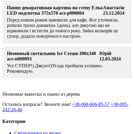
Панно декоративная картина на стену Елка
Анастасія
LED подсветка 375x570 acr-p000004
23.12.2024
Перед новим роком замовили для кафе. Все уточнили,
робили трохи довше(на 1день), але дякуємо що не
відмовили і встигли до нового року. Зміна кольорів це
супер, додало новорічного настрою.
Неоновый светильник Ice Cream 390х340
Юрій
acr-n000093
12.03.2024
Усе СУПЕР!) Дякую!)Угода пройшла успішно.
Рекомендую.
Неоновые вывески и панно из дерева
Остались вопросы? Звоните нам!
+38-068-606-85-57
+38-095-
242-26-40
Категории
Светильники из неона