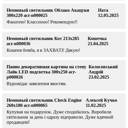
Неоновый светильник Облако Акацуки
Ната
300х220 acr-n000025
12.05.2025
Фанатею! Класснооо! Рекомендую!!
Неоновый светильник Кот 213х285
Кошечка
acr-n000036
21.04.2025
Кошеня бомба, я в ЗАХВАТІ! Дякую!
Панно декоративная картина на стену
Колосовський
Лайк LED подсветка 300х250 acr-
Андрій
p000026
23.02.2025
Відповідає заявленим якостям.
Неоновый светильник Check Engine
Алексей Кучко
260х180 acr-n000065
11.02.2025
Купував на подарунок. Дуже сподобалось. Виробили
світильник за день і одразу відправили. Дуже вдячний
продавцеві!