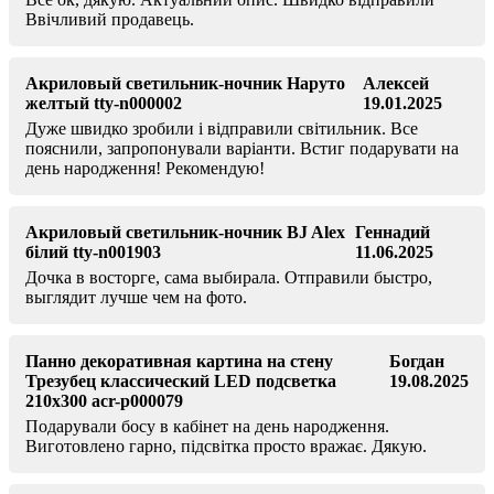
Ввічливий продавець.
Акриловый светильник-ночник Наруто
Алексей
желтый tty-n000002
19.01.2025
Дуже швидко зробили і відправили світильник. Все
пояснили, запропонували варіанти. Встиг подарувати на
день народження! Рекомендую!
Акриловый светильник-ночник BJ Alex
Геннадий
білий tty-n001903
11.06.2025
Дочка в восторге, сама выбирала. Отправили быстро,
выглядит лучше чем на фото.
Панно декоративная картина на стену
Богдан
Трезубец классический LED подсветка
19.08.2025
210x300 acr-p000079
Подарували босу в кабінет на день народження.
Виготовлено гарно, підсвітка просто вражає. Дякую.