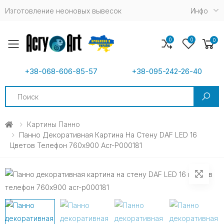
Изготовление неоновых вывесок
Инфо
0
0
0
Toggle mobile menu
+38-068-606-85-57
+38-095-242-26-40
Search
Картины Панно
Панно Декоративная Картина На Стену DAF LED 16
Цветов Телефон 760х900 Acr-P000181