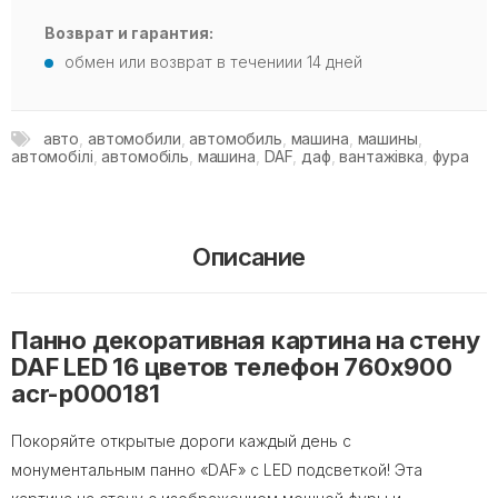
Возврат и гарантия:
обмен или возврат в течениии 14 дней
авто
,
автомобили
,
автомобиль
,
машина
,
машины
,
автомобілі
,
автомобіль
,
машина
,
DAF
,
даф
,
вантажівка
,
фура
Описание
Панно декоративная картина на стену
DAF LED 16 цветов телефон 760х900
acr-p000181
Покоряйте открытые дороги каждый день с
монументальным панно «DAF» с LED подсветкой! Эта