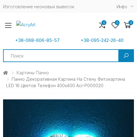
Изготовление неоновых вывесок
Инфо
0
0
0
Toggle mobile menu
+38-068-606-85-57
+38-095-242-26-40
Search
Картины Панно
Панно Декоративная Картина На Стену Фитокартина
LED 16 Цветов Телефон 400x400 Acr-P000020