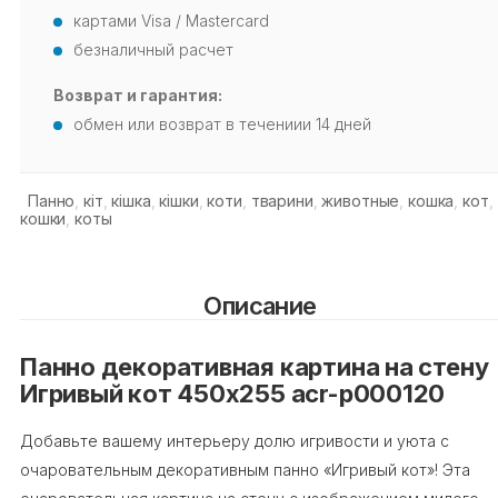
картами Visa / Mastercard
безналичный расчет
Возврат и гарантия:
обмен или возврат в течениии 14 дней
Панно
,
кіт
,
кішка
,
кішки
,
коти
,
тварини
,
животные
,
кошка
,
кот
,
кошки
,
коты
Описание
Панно декоративная картина на стену
Игривый кот 450х255 acr-p000120
Добавьте вашему интерьеру долю игривости и уюта с
очаровательным декоративным панно «Игривый кот»! Эта