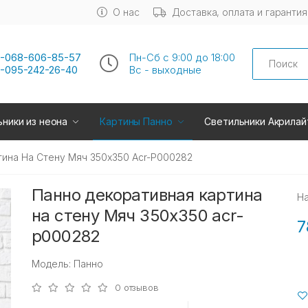
О нас
Доставка, оплата и гарантия
Search
-068-606-85-57
Пн-Сб с 9:00 до 18:00
-095-242-26-40
Вс - выходные
ники из неона
Картины Панно
Светильники Акрилай
ина На Стену Мяч 350х350 Acr-P000282
Панно декоративная картина
Н
на стену Мяч 350х350 acr-
7
p000282
Модель: Панно
0 отзывов