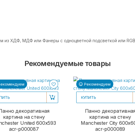
ам из ХДФ, МДФ или Фанеры с одноцветной подсветкой или RGB(
Рекомендуемые товары
Рекомендуем
Рекомендуем
ПИТЬ
КУПИТЬ
Панно декоративная
Панно декоративна
картина на стену
картина на стену
chester United 600х593
Manchester City 600х6
acr-p000087
acr-p000089