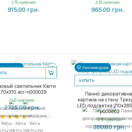
В наличии
В наличии
915.00 грн.
965.00 грн.
комендуем
Рекомендуем
ИТЬ
КУПИТЬ
овый светильник Квіти
570х310 acr-n000029
Панно декоративна
картина на стену Трез
В наличии
LED подсветка 210x285
2725.00 грн.
p000002
1 отзыв(-ов)
В наличии
880.00 грн.