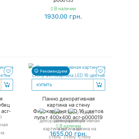
p000133
В наличии
1930.00 грн.
Рекомендуем
Ре
КУПИТЬ
я
Панно декоративная
убец
картина на стену
 acr-
Фитокартина LED 16 цветов
пульт 400x400 acr-p000019
В наличии
1655.00 грн.