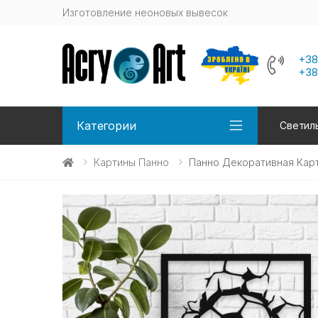
Изготовление неоновых вывесок
+38
+38
Категории
Светиль
Картины Панно
Панно Декоративная Карт