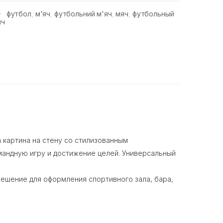
футбол
,
м'яч
,
футбольний м'яч
,
мяч
,
футбольный
яч
 картина на стену со стилизованным
андную игру и достижение целей. Универсальный
решение для оформления спортивного зала, бара,