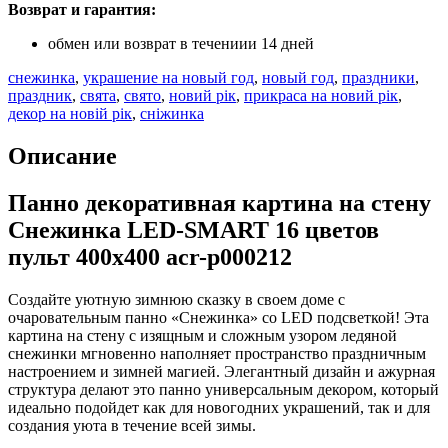
Возврат и гарантия:
обмен или возврат в течениии 14 дней
снежинка
,
украшение на новый год
,
новый год
,
праздники
,
праздник
,
свята
,
свято
,
новий рік
,
прикраса на новий рік
,
декор на новій рік
,
сніжинка
Описание
Панно декоративная картина на стену
Снежинка LED-SMART 16 цветов
пульт 400х400 acr-p000212
Создайте уютную зимнюю сказку в своем доме с
очаровательным панно «Снежинка» со LED подсветкой! Эта
картина на стену с изящным и сложным узором ледяной
снежинки мгновенно наполняет пространство праздничным
настроением и зимней магией. Элегантный дизайн и ажурная
структура делают это панно универсальным декором, который
идеально подойдет как для новогодних украшений, так и для
создания уюта в течение всей зимы.