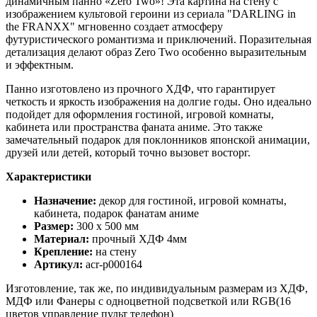
динамичным панно «Zero Two»! Эта картина на стену с
изображением культовой героини из сериала "DARLING in
the FRANXX" мгновенно создает атмосферу
футуристического романтизма и приключений. Поразительная
детализация делают образ Zero Two особенно выразительным
и эффектным.
Панно изготовлено из прочного ХДФ, что гарантирует
четкость и яркость изображения на долгие годы. Оно идеально
подойдет для оформления гостиной, игровой комнаты,
кабинета или пространства фаната аниме. Это также
замечательный подарок для поклонников японской анимации,
друзей или детей, который точно вызовет восторг.
Характеристики
Назначение:
декор для гостиной, игровой комнаты,
кабинета, подарок фанатам аниме
Размер:
300 х 500 мм
Материал:
прочный ХДФ 4мм
Крепление:
на стену
Артикул:
acr-p000164
Изготовление, так же, по индивидуальным размерам из ХДФ,
МДФ или Фанеры с одноцветной подсветкой или RGB(16
цветов управление пульт телефон)