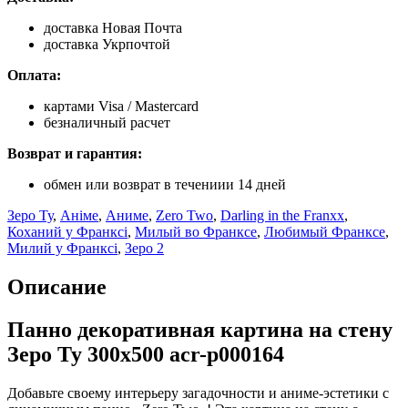
доставка Новая Почта
доставка Укрпочтой
Оплата:
картами Visa / Mastercard
безналичный расчет
Возврат и гарантия:
обмен или возврат в течениии 14 дней
Зеро Ту
,
Аніме
,
Аниме
,
Zero Two
,
Darling in the Franxx
,
Коханий у Франксі
,
Милый во Франксе
,
Любимый Франксе
,
Милий у Франксі
,
Зеро 2
Описание
Панно декоративная картина на стену
Зеро Ту 300х500 acr-p000164
Добавьте своему интерьеру загадочности и аниме-эстетики с