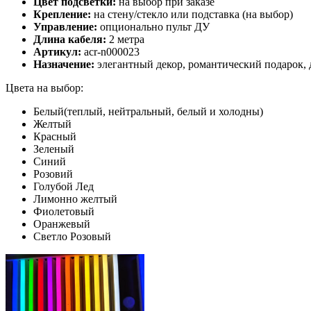
Цвет подсветки:
на выбор при заказе
Крепление:
на стену/стекло или подставка (на выбор)
Управление:
опционально пульт ДУ
Длина кабеля:
2 метра
Артикул:
acr-n000023
Назначение:
элегантный декор, романтический подарок, 
Цвета на выбор:
Белый(теплый, нейтральный, белый и холодны)
Желтый
Красный
Зеленый
Синий
Розовий
Голубой Лед
Лимонно желтый
Фиолетовый
Оранжевый
Светло Розовый