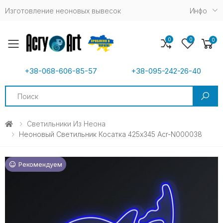
Изготовление неоновых вывесок
Инфо
0
0
0
Toggle mobile menu
+38-068-606-85-57
+38-095-242-26-40
Search
Светильники Из Неона
Неоновый Светильник Косатка 425х345 Acr-N000038
Рекомендуем