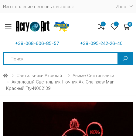
Изготовление неоновых вывесок
Инфо
0
0
0
Toggle mobile menu
+38-068-606-85-57
+38-095-242-26-40
Search
Светильники Акрилайт
Аниме Светильники
Акриловый Светильник-Ночник Aki Chainsaw Man
Красный Tty-N002139