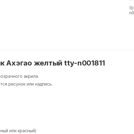
n0
к Ахэгао желтый tty-n001811
розрачного акрила.
тся рисунок или надпись.
еный или красный)