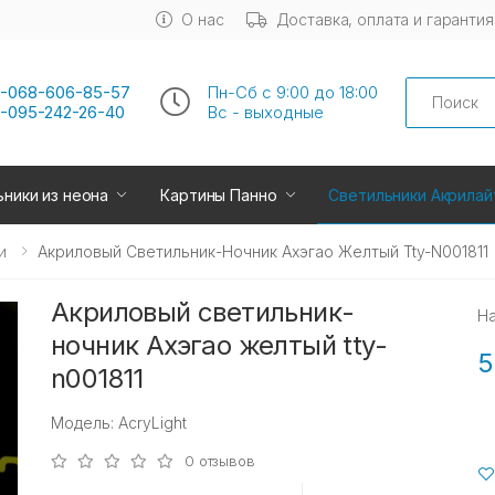
О нас
Доставка, оплата и гарантия
Search
-068-606-85-57
Пн-Сб с 9:00 до 18:00
-095-242-26-40
Вс - выходные
ники из неона
Картины Панно
Светильники Акрилай
и
Акриловый Светильник-Ночник Ахэгао Желтый Tty-N001811
Акриловый светильник-
Н
ночник Ахэгао желтый tty-
5
n001811
Модель: AcryLight
0 отзывов