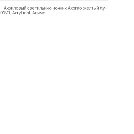
Акриловый светильник-ночник Ахэгао желтый tty-
01811
,
AcryLight
,
Аниме