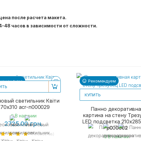
цена после расчета макета.
4-48 часов в зависимости от сложности.
комендуем
Рекомендуем
ИТЬ
КУПИТЬ
овый светильник Квіти
570х310 acr-n000029
Панно декоративна
картина на стену Трез
В наличии
LED подсветка 210x285
2725.00 грн.
p000002
1 отзыв(-ов)
В наличии