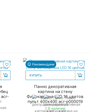
Рекомендуем
Ре
КУПИТЬ
я
Панно декоративная
убец
картина на стену
 acr-
Фитокартина LED 16 цветов
пульт 400x400 acr-p000019
В наличии