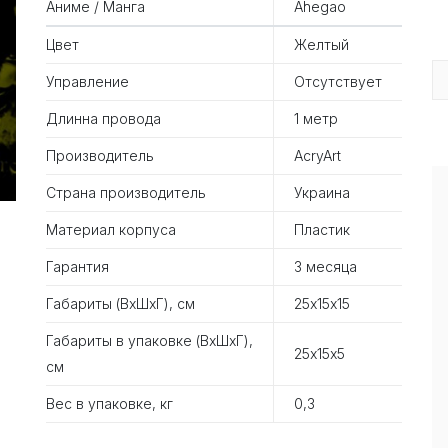
Аниме / Манга
Ahegao
Цвет
Желтый
Управление
Отсутствует
Длинна провода
1 метр
Производитель
AcryArt
Страна производитель
Украина
Материал корпуса
Пластик
Гарантия
3 месяца
Габариты (ВхШхГ), см
25х15х15
Габариты в упаковке (ВхШхГ),
25х15х5
см
Вес в упаковке, кг
0,3