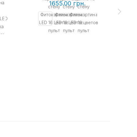
1655.00 грн.
КУП
Нео
разн