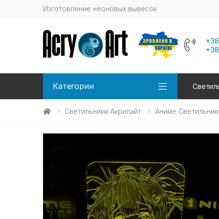
Изготовление неоновых вывесок
+38
+38
Категории
Светиль
Светильники Акрилайт
Аниме Светильник