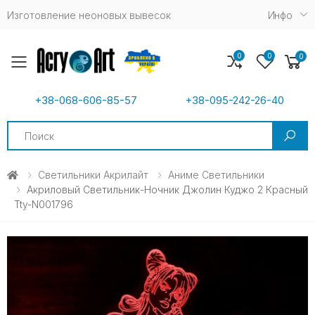
Изготовление неоновых вывесок
Инфо
0
0
0
Toggle mobile menu
+38-068-606-85-57
+38-095-242-26-40
Search
Светильники Акрилайт
Аниме Светильники
Акриловый Светильник-Ночник Джолин Куджо 2 Красный
Tty-N001796