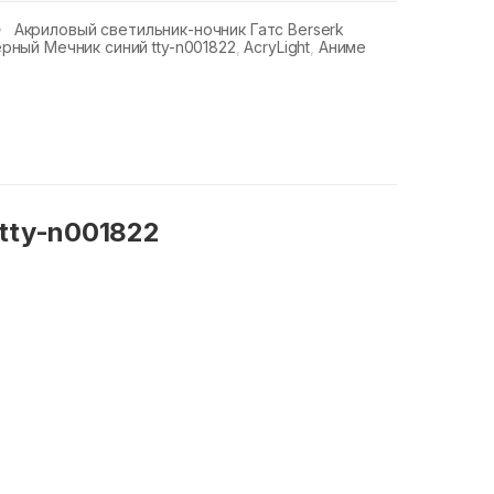
Акриловый светильник-ночник Гатс Berserk
рный Мечник синий tty-n001822
,
AcryLight
,
Аниме
tty-n001822