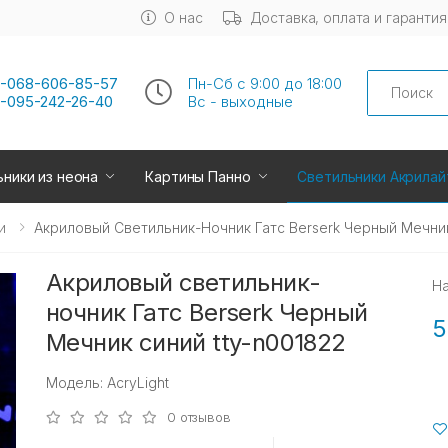
О нас
Доставка, оплата и гарантия
Search
-068-606-85-57
Пн-Сб с 9:00 до 18:00
-095-242-26-40
Вс - выходные
ники из неона
Картины Панно
Светильники Акрилай
и
Акриловый Светильник-Ночник Гатс Berserk Черный Мечник
Акриловый светильник-
Н
ночник Гатс Berserk Черный
5
Мечник синий tty-n001822
Модель: AcryLight
0 отзывов