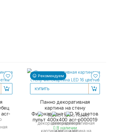
Рекомендуем
Ре
КУПИТЬ
я
Панно декоративная
убец
картина на стену
 acr-
Фитокартина LED 16 цветов
пульт 400x400 acr-p000019
В наличии