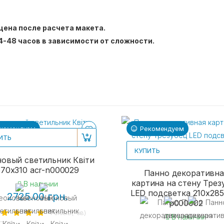
цена после расчета макета.
4-48 часов в зависимости от сложности.
комендуем
Рекомендуем
ИТЬ
КУПИТЬ
овый светильник Квіти
570х310 acr-n000029
Панно декоративна
картина на стену Трез
В наличии
LED подсветка 210x285
2725.00 грн.
p000002
1 отзыв(-ов)
В наличии