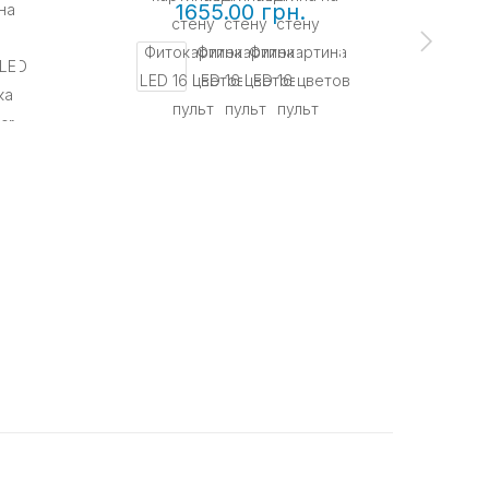
1655.00 грн.
КУП
Нео
разн