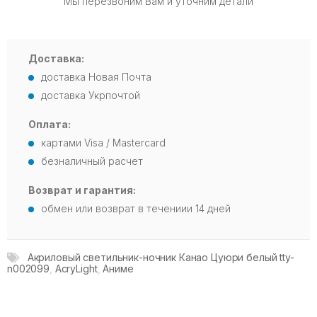
Мы перезвоним Вам и уточним детали
Доставка:
доставка Новая Почта
доставка Укрпочтой
Оплата:
картами Visa / Mastercard
безналичный расчет
Возврат и гарантия:
обмен или возврат в течениии 14 дней
Акриловый светильник-ночник Канао Цуюри белый tty-
n002099
,
AcryLight
,
Аниме