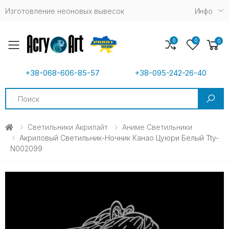
Изготовление неоновых вывесок
Инфо
0
0
0
Toggle mobile menu
+38-068-606-85-57
+38-095-242-26-40
Search
Светильники Акрилайт
Аниме Светильники
Акриловый Светильник-Ночник Канао Цуюри Белый Tty-
N002099