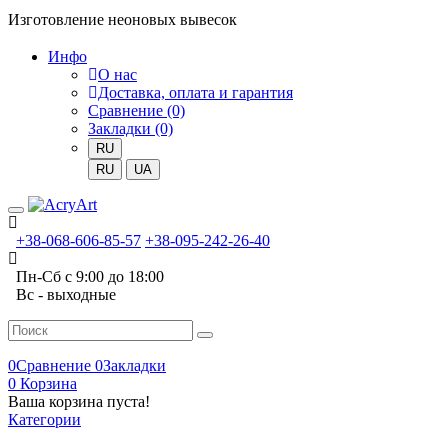
Изготовление неоновых вывесок
Инфо
О нас
Доставка, оплата и гарантия
Сравнение (0)
Закладки (0)
RU
RU
UA
Toggle
mobile
+38-068-606-85-57
+38-095-242-26-40
menu
Пн-Сб с 9:00 до 18:00
Вс - выходные
Search
0
Сравнение
0
Закладки
0
Корзина
Ваша корзина пуста!
Категории