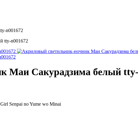
ty-n001672
к Маи Сакурадзима белый tty
Girl Senpai no Yume wo Minai