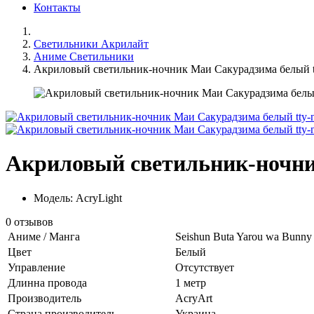
Контакты
Светильники Акрилайт
Аниме Светильники
Акриловый светильник-ночник Маи Сакурадзима белый t
Акриловый светильник-ночни
Модель: AcryLight
0 отзывов
Аниме / Манга
Seishun Buta Yarou wa Bunny 
Цвет
Белый
Управление
Отсутствует
Длинна провода
1 метр
Производитель
AcryArt
Страна производитель
Украина