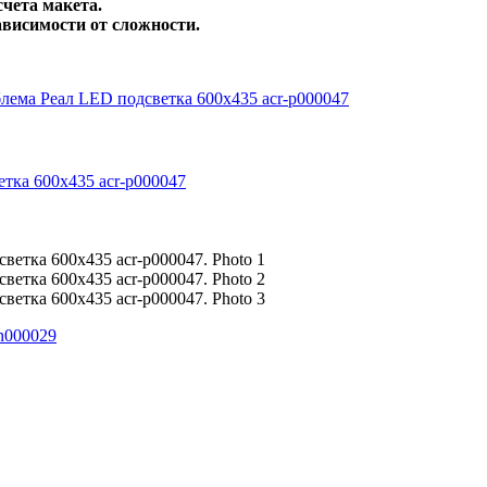
счета макета.
зависимости от сложности.
тка 600х435 acr-p000047