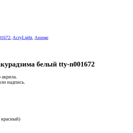
01672
,
AcryLight
,
Аниме
урадзима белый tty-n001672
 акрила.
или надпись.
и красный)