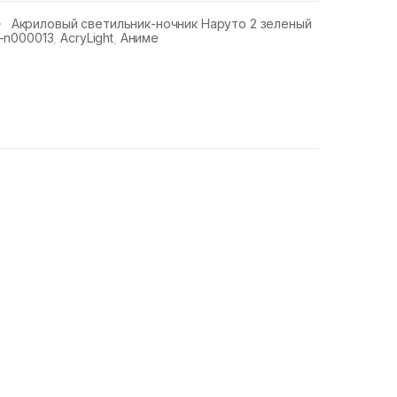
Акриловый светильник-ночник Наруто 2 зеленый
y-n000013
,
AcryLight
,
Аниме