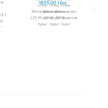
1655.00 грн.
КУП
Нео
разн