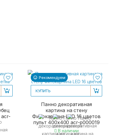
Рекомендуем
Ре
КУПИТЬ
я
Панно декоративная
убец
картина на стену
 acr-
Фитокартина LED 16 цветов
пульт 400x400 acr-p000019
В наличии