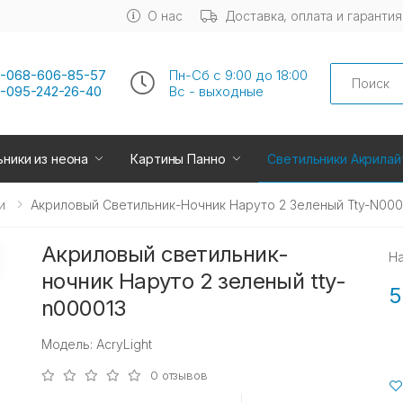
О нас
Доставка, оплата и гарантия
Search
-068-606-85-57
Пн-Сб с 9:00 до 18:00
-095-242-26-40
Вс - выходные
ники из неона
Картины Панно
Светильники Акрилай
и
Акриловый Светильник-Ночник Наруто 2 Зеленый Tty-N000
Акриловый светильник-
Н
ночник Наруто 2 зеленый tty-
5
n000013
Модель: AcryLight
0 отзывов