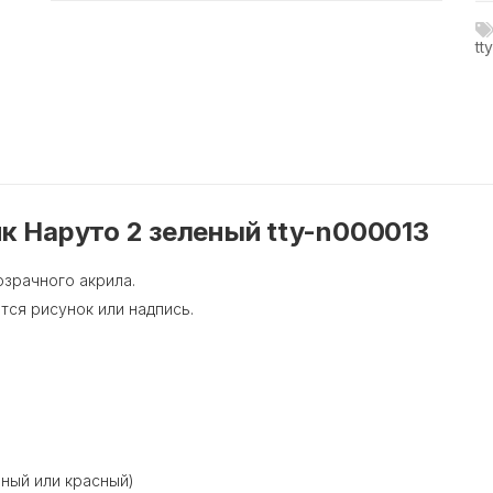
tt
к Наруто 2 зеленый tty-n000013
озрачного акрила.
тся рисунок или надпись.
еный или красный)