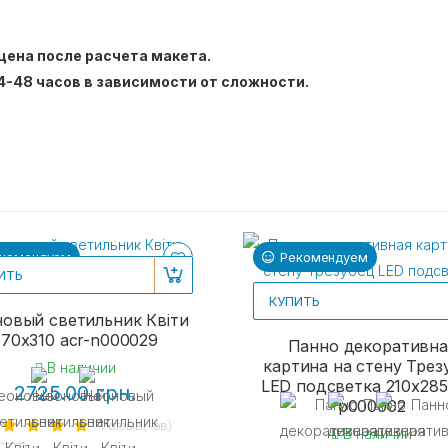
цена после расчета макета.
4-48 часов в зависимости от сложности.
комендуем
Рекомендуем
ИТЬ
КУПИТЬ
овый светильник Квіти
570х310 acr-n000029
Панно декоративна
картина на стену Трез
В наличии
LED подсветка 210x285
2725.00 грн.
p000002
1 отзыв(-ов)
В наличии