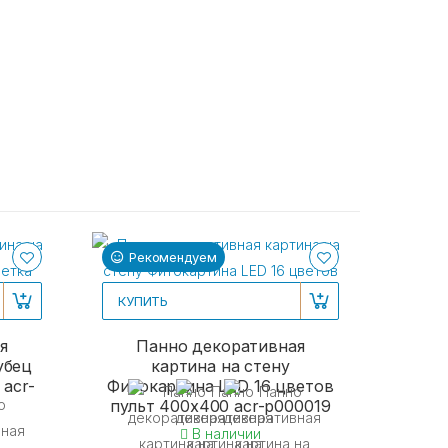
Рекомендуем
Ре
КУПИТЬ
я
Панно декоративная
убец
картина на стену
 acr-
Фитокартина LED 16 цветов
пульт 400x400 acr-p000019
В наличии