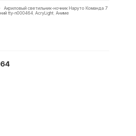
Акриловый светильник-ночник Наруто Команда 7
ний tty-n000464
,
AcryLight
,
Аниме
464