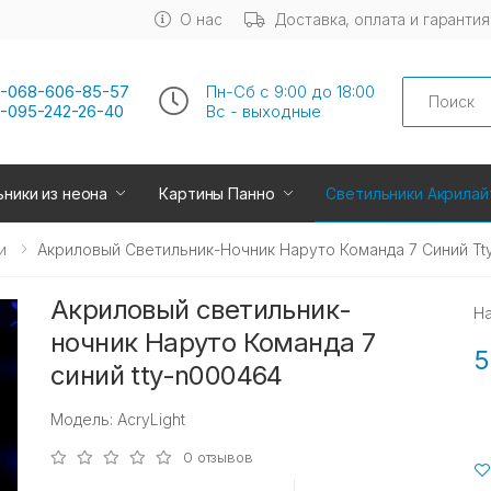
О нас
Доставка, оплата и гарантия
Search
-068-606-85-57
Пн-Сб с 9:00 до 18:00
-095-242-26-40
Вс - выходные
ники из неона
Картины Панно
Светильники Акрилай
и
Акриловый Светильник-Ночник Наруто Команда 7 Синий Tt
Акриловый светильник-
Н
ночник Наруто Команда 7
5
синий tty-n000464
Модель: AcryLight
0 отзывов