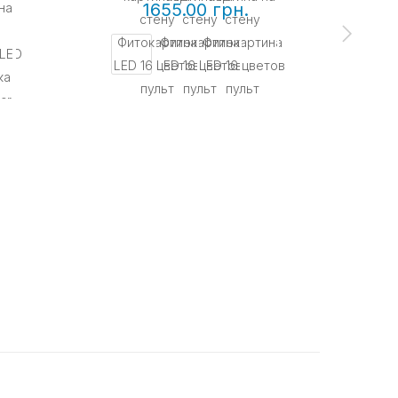
1655.00 грн.
КУП
Нео
разн