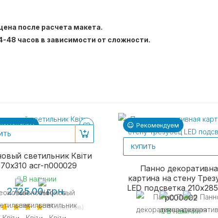
цена после расчета макета.
4-48 часов в зависимости от сложности.
комендуем
Рекомендуем
ИТЬ
КУПИТЬ
овый светильник Квіти
570х310 acr-n000029
Панно декоративна
картина на стену Трез
В наличии
LED подсветка 210x285
2725.00 грн.
p000002
1 отзыв(-ов)
В наличии