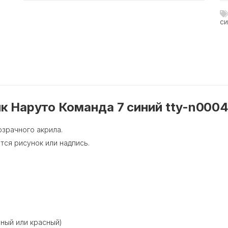
си
к Наруто Команда 7 синий tty-n000
озрачного акрила.
тся рисунок или надпись.
еный или красный)