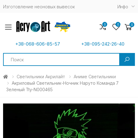
Изготовление неоновых вывесок
Инфо
0
0
0
Toggle mobile menu
+38-068-606-85-57
+38-095-242-26-40
Search
Светильники Акрилайт
Аниме Светильники
Акриловый Светильник-Ночник Наруто Команда 7
Зеленый Tty-N000465