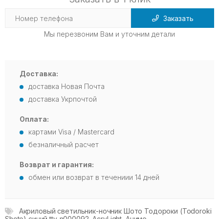
Заказать
Мы перезвоним Вам и уточним детали
Доставка:
доставка Новая Почта
доставка Укрпочтой
Оплата:
картами Visa / Mastercard
безналичный расчет
Возврат и гарантия:
обмен или возврат в течениии 14 дней
Акриловый светильник-ночник Шото Тодороки (Todoroki
Shoto) синий tty-n000092
,
AcryLight
,
Аниме