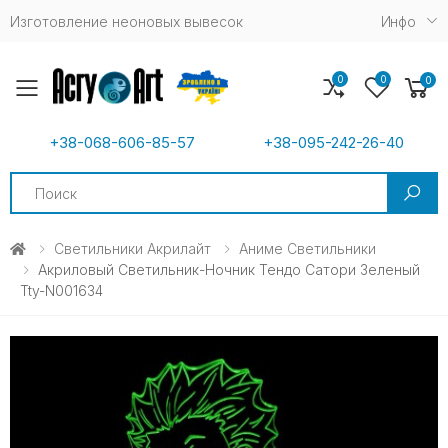
Изготовление неоновых вывесок
Инфо
0
0
0
Toggle mobile menu
+38-068-606-85-57
+38-095-242-26-40
Search
Светильники Акрилайт
Аниме Светильники
Акриловый Светильник-Ночник Тендо Сатори Зеленый
Tty-N001634