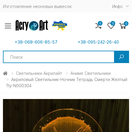
Изготовление неоновых вывесок
Инфо
0
0
0
Toggle mobile menu
+38-068-606-85-57
+38-095-242-26-40
Search
Светильники Акрилайт
Аниме Светильники
Акриловый Светильник-Ночник Тетрадь Смерти Желтый
Tty-N000304