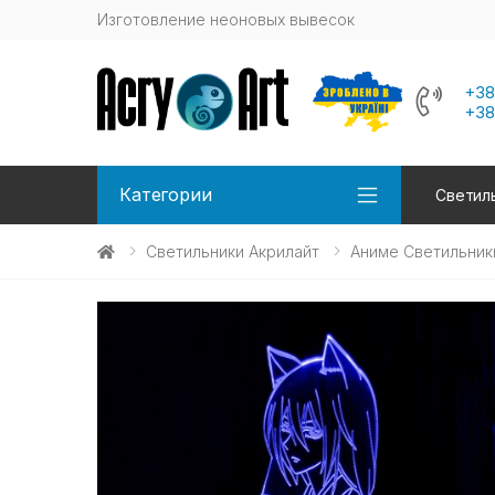
Изготовление неоновых вывесок
+38
+38
Категории
Светиль
Светильники Акрилайт
Аниме Светильник