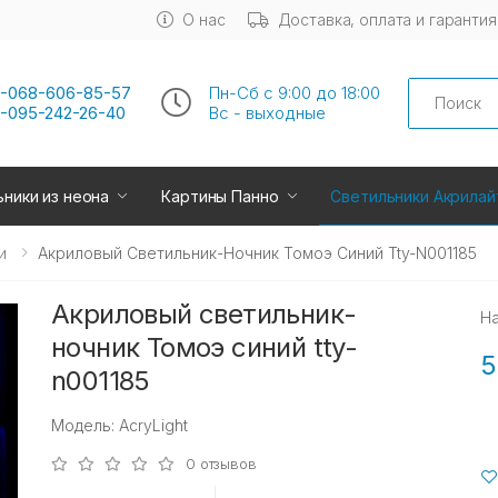
О нас
Доставка, оплата и гарантия
Search
-068-606-85-57
Пн-Сб с 9:00 до 18:00
-095-242-26-40
Вс - выходные
ники из неона
Картины Панно
Светильники Акрилай
и
Акриловый Светильник-Ночник Томоэ Синий Tty-N001185
Акриловый светильник-
Н
ночник Томоэ синий tty-
5
n001185
Модель: AcryLight
0 отзывов