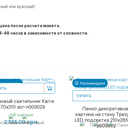
еный или красный)
цена после расчета макета.
4-48 часов в зависимости от сложности.
комендуем
Рекомендуем
ИТЬ
КУПИТЬ
овый светильник Квіти
570х310 acr-n000029
Панно декоративна
картина на стену Трез
В наличии
LED подсветка 210x285
2725.00 грн.
p000002