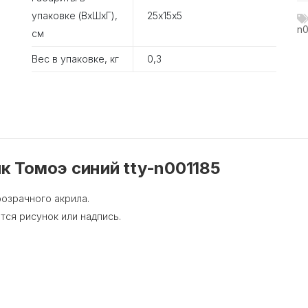
упаковке (ВхШхГ),
25х15х5
n0
см
Вес в упаковке, кг
0,3
к Томоэ синий tty-n001185
розрачного акрила.
тся рисунок или надпись.