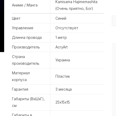
Kamisama Hajimemashita
Аниме / Манга
(Очень приятно, Бог)
Цвет
Синий
Управление
Отсутствует
Длинна провода
1 метр
Производитель
AcryArt
Страна
Украина
производитель
Материал
Пластик
корпуса
Гарантия
3 месяца
Габариты (ВхШхГ),
25х15х15
см
Габариты в