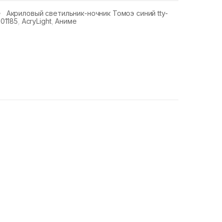
Акриловый светильник-ночник Томоэ синий tty-
01185
,
AcryLight
,
Аниме