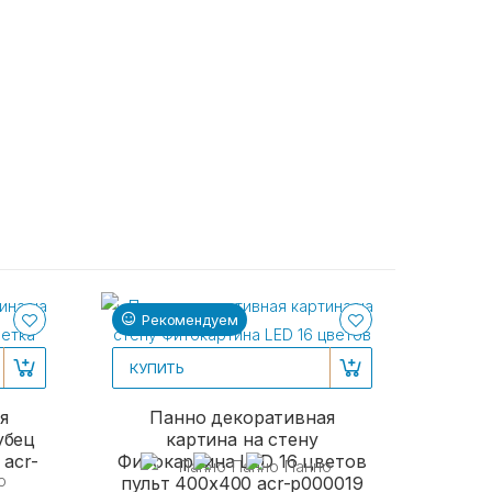
Рекомендуем
Ре
КУПИТЬ
я
Панно декоративная
убец
картина на стену
 acr-
Фитокартина LED 16 цветов
пульт 400x400 acr-p000019