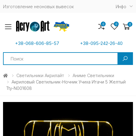
Изготовление неоновых вывесок
Инфо
0
0
0
Toggle mobile menu
+38-068-606-85-57
+38-095-242-26-40
Search
Светильники Акрилайт
Аниме Светильники
Акриловый Светильник-Ночник Учиха Итачи 5 Желтый
Tty-N001608