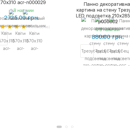
570х310 acr-n000029
Панно декоративна
картина на стену Трез
В наличии
LED подсветка 210x285
2725.00 грн.
p000002
1 отзыв(-ов)
В наличии
880.00 грн.