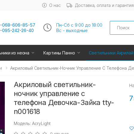
О нас
Доставка, оплата и гарантия
Search
-068-606-85-57
Пн-Сб с 9:00 до 18:00
-095-242-26-40
Вс - выходные
ники из неона
Картины Панно
Светильники Акрилай
и
Акриловый Светильник-Ночник Управление С Телефона Дев
Акриловый светильник-
Н
ночник управление с
7
телефона Девочка-Зайка tty-
n001618
Модель: AcryLight
0 отзывов