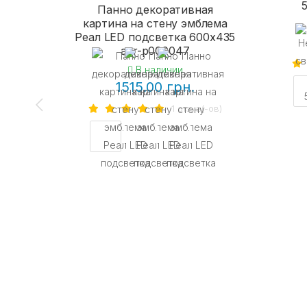
Панно декоративная
картина на стену эмблема
Реал LED подсветка 600х435
acr-p000047
В наличии
1515.00 грн.
1 отзыв(-ов)