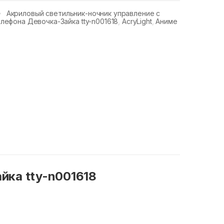
Акриловый светильник-ночник управление с
лефона Девочка-Зайка tty-n001618
,
AcryLight
,
Аниме
йка tty-n001618