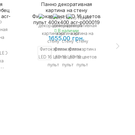
я
Панно декоративная
убец
картина на стену
 acr-
Фитокартина LED 16 цветов
пульт 400x400 acr-p000019
В наличии
1655.00 грн.
КУП
Нео
разн