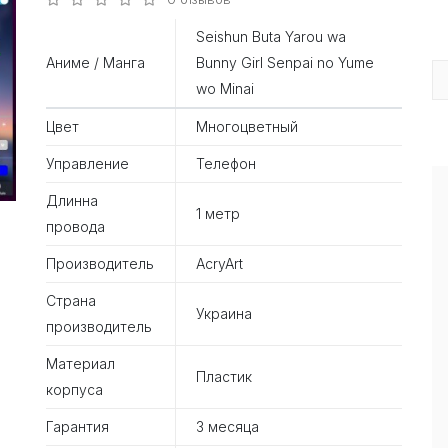
Seishun Buta Yarou wa
Аниме / Манга
Bunny Girl Senpai no Yume
wo Minai
Цвет
Многоцветный
Управление
Телефон
Длинна
1 метр
провода
Производитель
AcryArt
Страна
Украина
производитель
Материал
Пластик
корпуса
Гарантия
3 месяца