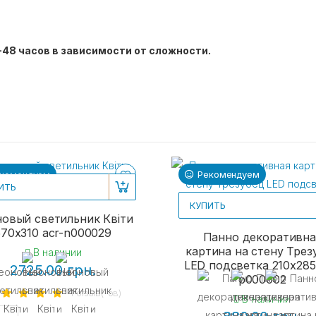
-48 часов в зависимости от сложности.
комендуем
Рекомендуем
ИТЬ
КУПИТЬ
овый светильник Квіти
570х310 acr-n000029
Панно декоративна
картина на стену Трез
В наличии
LED подсветка 210x285
2725.00 грн.
p000002
1 отзыв(-ов)
В наличии