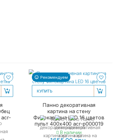
Рекомендуем
Ре
КУПИТЬ
я
Панно декоративная
убец
картина на стену
 acr-
Фитокартина LED 16 цветов
пульт 400x400 acr-p000019
В наличии