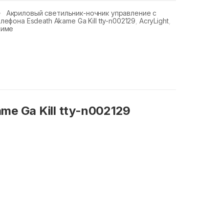
Акриловый светильник-ночник управление с
лефона Еsdeath Akame Ga Kill tty-n002129
,
AcryLight
,
ниме
e Ga Kill tty-n002129