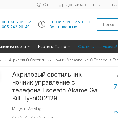
О нас
Доставка, оплата и гарантия
Search
-068-606-85-57
Пн-Сб с 9:00 до 18:00
-095-242-26-40
Вс - выходные
ники из неона
Картины Панно
Светильники Акрилай
и
Акриловый Светильник-Ночник Управление С Телефона Еsde
Акриловый светильник-
Н
ночник управление с
7
телефона Еsdeath Akame Ga
Kill tty-n002129
Модель: AcryLight
0 отзывов