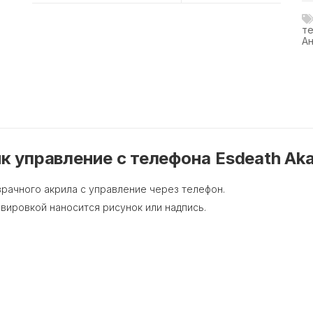
те
А
 управление с телефона Еsdeath Akam
зрачного акрила с управление через телефон.
авировкой наносится рисунок или надпись.