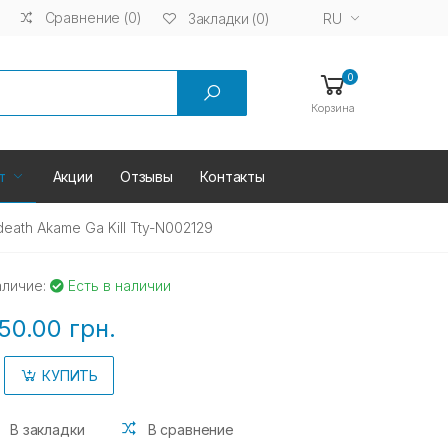
Сравнение (0)
RU
Закладки (0)
0
Корзина
т
Акции
Отзывы
Контакты
ath Akame Ga Kill Tty-N002129
аличие:
Есть в наличии
50.00 грн.
КУПИТЬ
В закладки
В сравнение