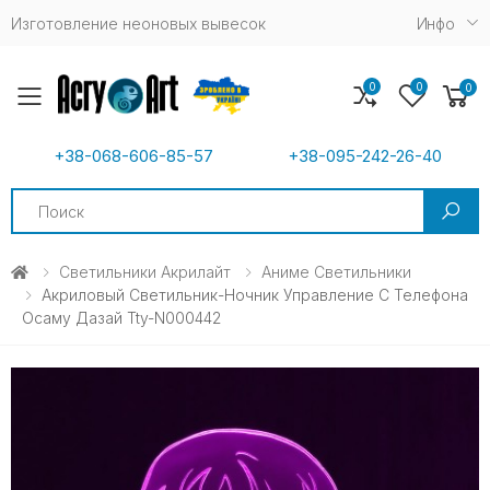
Изготовление неоновых вывесок
Инфо
0
0
0
Toggle mobile menu
+38-068-606-85-57
+38-095-242-26-40
Search
Светильники Акрилайт
Аниме Светильники
Акриловый Светильник-Ночник Управление С Телефона
Осаму Дазай Tty-N000442