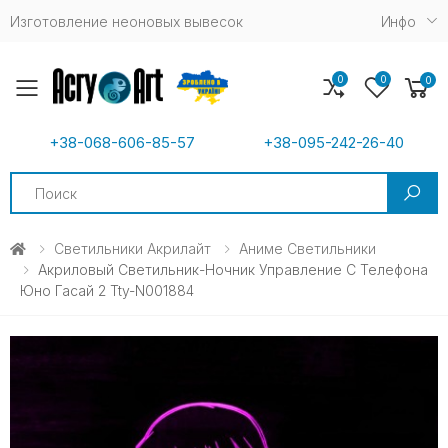
Изготовление неоновых вывесок
Инфо
0
0
0
Toggle mobile menu
+38-068-606-85-57
+38-095-242-26-40
Search
Светильники Акрилайт
Аниме Светильники
Акриловый Светильник-Ночник Управление С Телефона
Юно Гасай 2 Tty-N001884