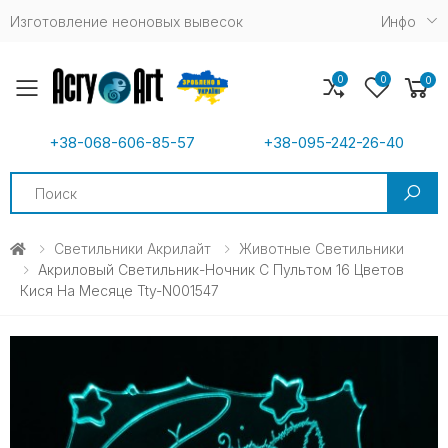
Изготовление неоновых вывесок
Инфо
0
0
0
Toggle mobile menu
+38-068-606-85-57
+38-095-242-26-40
Search
Светильники Акрилайт
Животные Светильники
Акриловый Светильник-Ночник С Пультом 16 Цветов
Кися На Месяце Tty-N001547