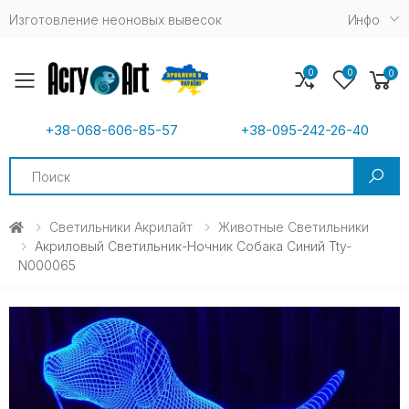
Изготовление неоновых вывесок
Инфо
0
0
0
Toggle mobile menu
+38-068-606-85-57
+38-095-242-26-40
Search
Светильники Акрилайт
Животные Светильники
Акриловый Светильник-Ночник Собака Синий Tty-
N000065