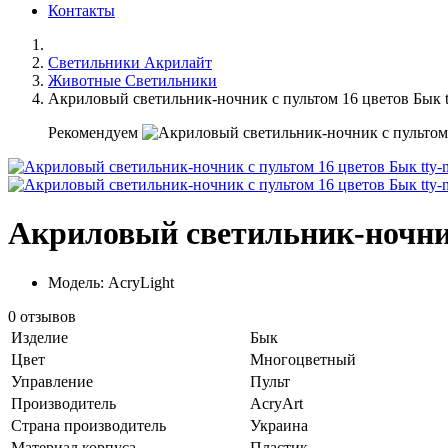
Контакты
Светильники Акрилайт
Животные Светильники
Акриловый светильник-ночник с пультом 16 цветов Бык t
Рекомендуем
Акриловый светильник-ночник
Модель: AcryLight
0 отзывов
Изделие
Бык
Цвет
Многоцветный
Управление
Пульт
Производитель
AcryArt
Страна производитель
Украина
Материал корпуса
Пластик