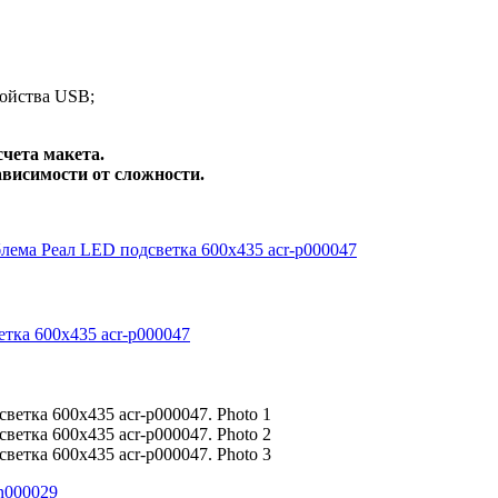
ройства USB;
счета макета.
зависимости от сложности.
тка 600х435 acr-p000047