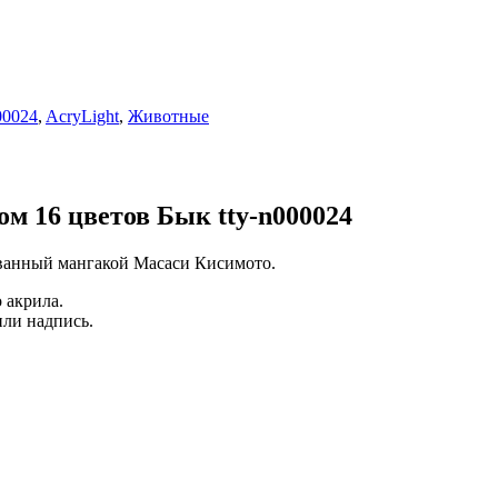
00024
,
AcryLight
,
Животные
м 16 цветов Бык tty-n000024
сованный мангакой Масаси Кисимото.
 акрила.
или надпись.