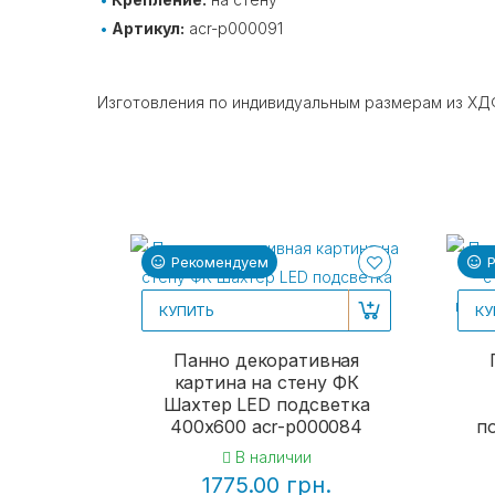
Артикул:
acr-p000091
Изготовления по индивидуальным размерам из ХДФ
Рекомендуем
КУПИТЬ
КУ
Панно декоративная
картина на стену ФК
Шахтер LED подсветка
400х600 acr-p000084
п
В наличии
1775.00 грн.