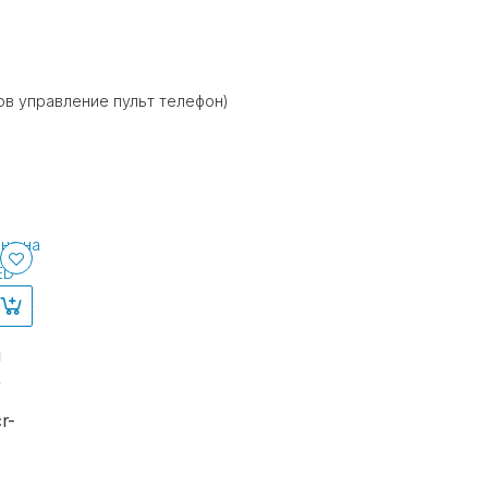
ов управление пульт телефон)
я
К
r-