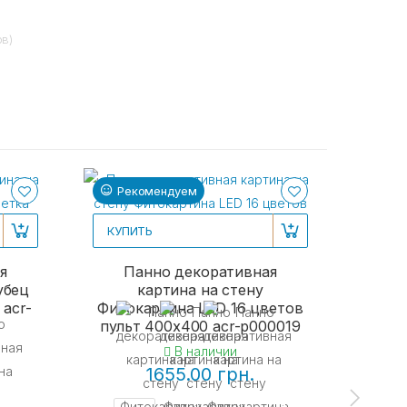
ов)
Рекомендуем
Ре
КУПИТЬ
я
Панно декоративная
убец
картина на стену
 acr-
Фитокартина LED 16 цветов
пульт 400x400 acr-p000019
В наличии
1655.00 грн.
КУП