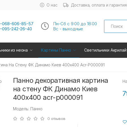
О нас
Доставка, оплата и гарантия
Search
-068-606-85-57
Пн-Сб с 9:00 до 18:00
-095-242-26-40
Вс - выходные
ники из неона
Картины Панно
Светильники Акрилай
ина На Стену ФК Динамо Киев 400х400 Acr-P000091
Панно декоративная картина
Н
на стену ФК Динамо Киев
7
400х400 acr-p000091
Модель: Панно
0 отзывов