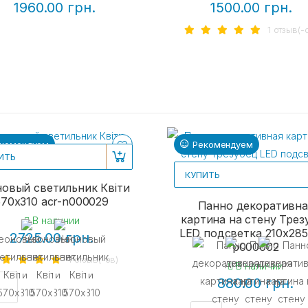
1960.00 грн.
1500.00 грн.
1 отзыв(-
комендуем
Рекомендуем
ИТЬ
КУПИТЬ
овый светильник Квіти
570х310 acr-n000029
Панно декоративна
картина на стену Трез
В наличии
LED подсветка 210x285
2725.00 грн.
p000002
1 отзыв(-ов)
В наличии
880.00 грн.