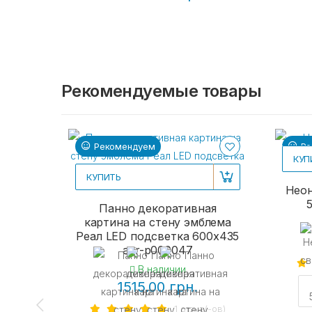
Рекомендуемые товары
Рекомендуем
Ре
КУП
КУПИТЬ
Неон
Панно декоративная
картина на стену эмблема
Реал LED подсветка 600х435
acr-p000047
В наличии
1515.00 грн.
1 отзыв(-ов)