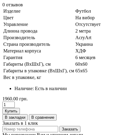
0 отзывов
Изделие
Футбол
Цвет
На вибор
Управление
Отсутствует
Длинна провода
2 метра
Производитель
AcryArt
Страна производитель
Украина
Материал корпуса
ХДФ
Гарантия
6 месяцев
Габариты (ВхШхГ), см
60x60
Габариты в упаковке (ВхШхГ), см
65x65
Вес в упаковке, кг
Наличие:
Есть в наличии
1960.00 грн.
Купить
В закладки
В сравнение
Заказать в 1 клик
Заказать
Мы перезвоним Вам и уточним детали