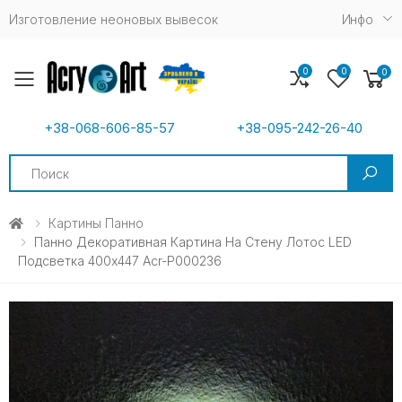
Изготовление неоновых вывесок
Инфо
0
0
0
Toggle mobile menu
+38-068-606-85-57
+38-095-242-26-40
Search
Картины Панно
Панно Декоративная Картина На Стену Лотос LED
Подсветка 400х447 Acr-P000236