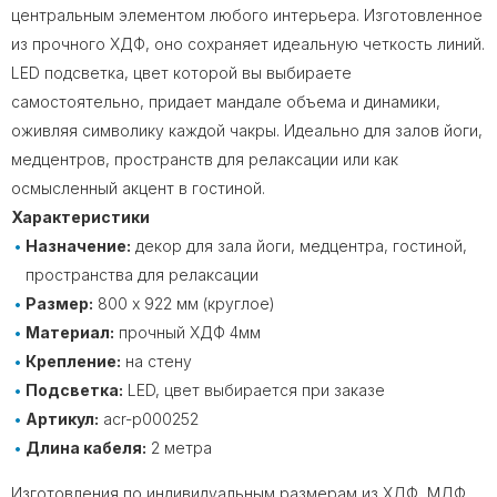
центральным элементом любого интерьера. Изготовленное
из прочного ХДФ, оно сохраняет идеальную четкость линий.
LED подсветка, цвет которой вы выбираете
самостоятельно, придает мандале объема и динамики,
оживляя символику каждой чакры. Идеально для залов йоги,
медцентров, пространств для релаксации или как
осмысленный акцент в гостиной.
Характеристики
Назначение:
декор для зала йоги, медцентра, гостиной,
пространства для релаксации
Размер:
800 х 922 мм (круглое)
Материал:
прочный ХДФ 4мм
Крепление:
на стену
Подсветка:
LED, цвет выбирается при заказе
Артикул:
acr-p000252
Длина кабеля:
2 метра
Изготовления по индивидуальным размерам из ХДФ, МДФ