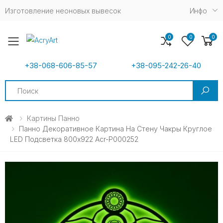
Изготовление неоновых вывесок
Инфо
0
0
0
Toggle mobile menu
+38-068-606-85-57
+38-095-242-26-40
Search
Картины Панно
Панно Декоративное Картина На Стену Чакры Круглое
LED Подсветка 800х922 Acr-P000252