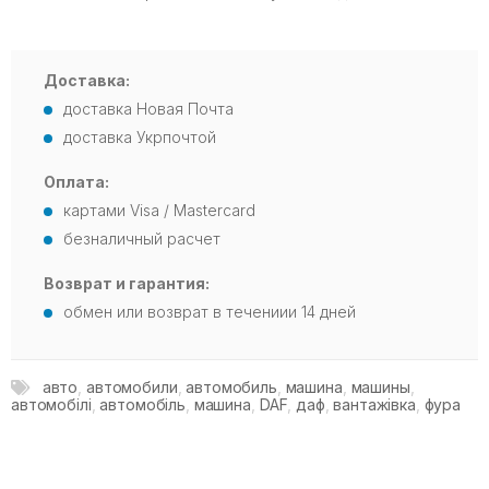
Доставка:
доставка Новая Почта
доставка Укрпочтой
Оплата:
картами Visa / Mastercard
безналичный расчет
Возврат и гарантия:
обмен или возврат в течениии 14 дней
авто
,
автомобили
,
автомобиль
,
машина
,
машины
,
автомобілі
,
автомобіль
,
машина
,
DAF
,
даф
,
вантажівка
,
фура